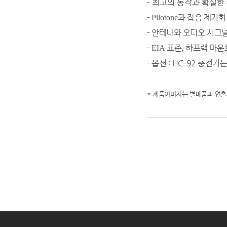
-
​최고의 동작과 확실한
-
과 잡음 제거
​Pilotone
-
​안테나와 오디오 시그
-
표준
하프랙 마운
​EIA
,
- 옵션 : HC-92 충전기
* 제품이미지는 별매품과 연출