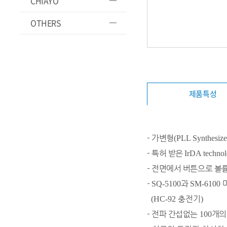
CHIAYO
OTHERS
제품특성
- 가변형
(PLL Synthesize
-
​특허 받은
IrDA techno
-
​전면에서 버튼으로 볼륨
-
과
​SQ-5100
SM-6100
충전기
(HC-92
)
-
​전파 간섭없는
개의
100