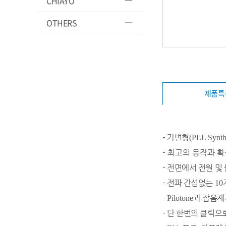
CHIAYO
OTHERS
제품특
- 가변형
(PLL Synth
-
​최고의 동작과 
-
전면에서 전원 및
-
​전파 간섭없는
10
-
과 잡음제
​Pilotone
-
단 한번의 클릭으