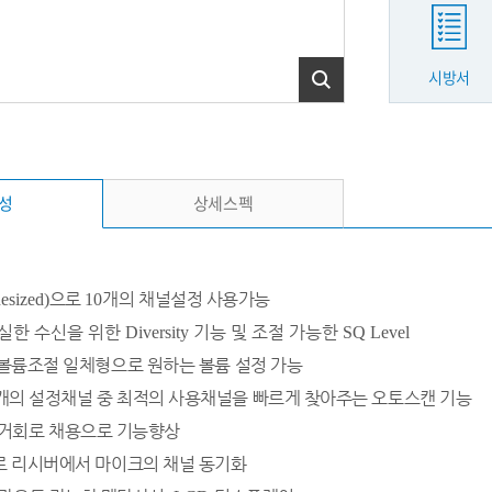
시방서
성
상세스펙
으로
개의 채널설정 사용가능
esized)
10
확실한 수신을 위한
기능 및 조절 가능한
Diversity
SQ Level
 볼륨조절 일체형으로 원하는 볼륨 설정 가능
개의 설정채널 중 최적의 사용채널을 빠르게 찾아주는 오토스캔 기능
거회로 채용으로 기능향상
로 리시버에서 마이크의 채널 동기화