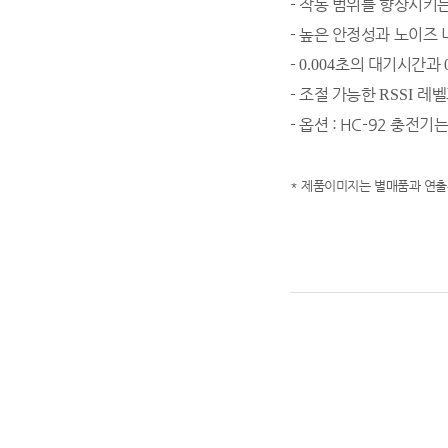
-
​작동 범위를 향상시키
-
​높은 안정성과 노이즈
-
초의 대기시간과
​0.004
-
​조절 가능한
레벨
RSSI
- 옵션 : HC-92 충전기
* 제품이미지는 별매품과 연출