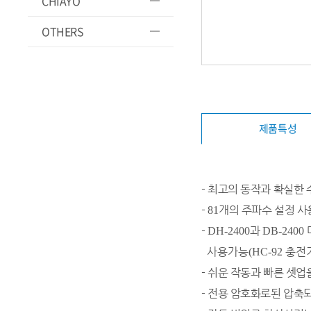
CHIAYO
OTHERS
제품특성
- 최고의 동작과 확실한
-
개의 주파수 설정 
​81
-
과
​DH-2400
DB-2400
​사용가능
충전
(HC-92
-
​쉬운 작동과 빠른 셋업
-
전용 암호화로된 압축되